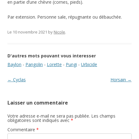
en partie d’une chèvre (cornes, pieds).
Par extension. Personne sale, répugnante ou débauchée.
Le 10 novembre 2021
by
Nicole
.
D'autres mots pouvant vous interesser
Baylon
-
Pangolin
-
Lorette
-
Pungi
-
Urbicide
Navigation des articles
←
Cyclas
Horsain
→
Laisser un commentaire
Votre adresse e-mail ne sera pas publiée.
Les champs
obligatoires sont indiqués avec
*
Commentaire
*