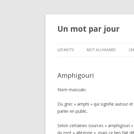
Un mot par jour
LES MOTS
MOT AU HASARD
LE
Amphigouri
Nom masculin.
Du grec « amphi » qui signifie autour et 
parler en public.
Selon certaines sources « amphigouri » s
du mot « allégorie », mais ce lien fait dif