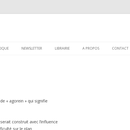
Aller au contenu principal
XIQUE
NEWSLETTER
LIBRAIRIE
A PROPOS
CONTACT
de « agorein » qui signifie
erait construit avec l’influence
ficulté sur le plan