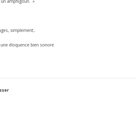
t un amphigouri. »
ages, simplement;.
ir une éloquence bien sonore
sser