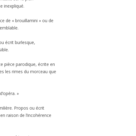
e inexpliqué.
ce de « brouillamini » ou de
isemblable.
ou écrit burlesque,
ible.
te pièce parodique, écrite en
ites les rimes du morceau que
d’opéra. »
ilière. Propos ou écrit
e en raison de l’incohérence