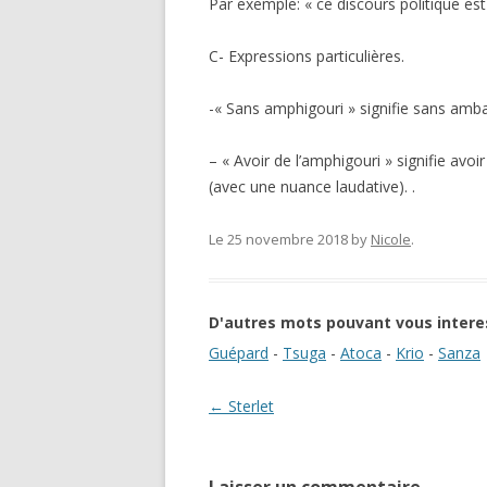
Par exemple: « ce discours politique es
C- Expressions particulières.
-« Sans amphigouri » signifie sans amb
– « Avoir de l’amphigouri » signifie avo
(avec une nuance laudative). .
Le 25 novembre 2018
by
Nicole
.
D'autres mots pouvant vous intere
Guépard
-
Tsuga
-
Atoca
-
Krio
-
Sanza
Navigation des articles
←
Sterlet