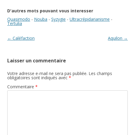
D'autres mots pouvant vous interesser
Quasimodo
-
Nouba
-
Syzygie
-
Ultracrépidarianisme
-
Tertulia
Navigation des articles
←
Caléfaction
Aquilon
→
Laisser un commentaire
Votre adresse e-mail ne sera pas publiée.
Les champs
obligatoires sont indiqués avec
*
Commentaire
*