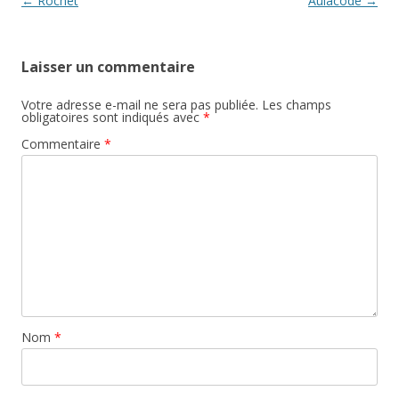
Navigation des articles
←
Rochet
Aulacode
→
Laisser un commentaire
Votre adresse e-mail ne sera pas publiée.
Les champs
obligatoires sont indiqués avec
*
Commentaire
*
Nom
*