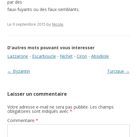
par des
faux-fuyants ou des faux-semblants.
Le 9 septembre 2015
by
Nicole
.
D'autres mots pouvant vous interesser
Lazzarone
-
Escarboucle
-
Nichet
-
Ciron
-
Absidiole
Navigation des articles
←
Byzantin
Turcique
→
Laisser un commentaire
Votre adresse e-mail ne sera pas publiée.
Les champs
obligatoires sont indiqués avec
*
Commentaire
*