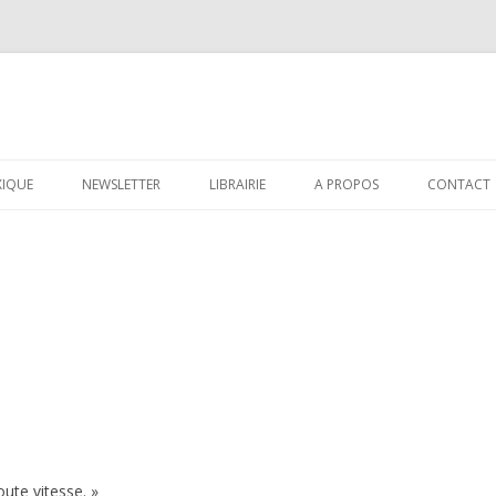
Aller au contenu principal
XIQUE
NEWSLETTER
LIBRAIRIE
A PROPOS
CONTACT
ute vitesse. »