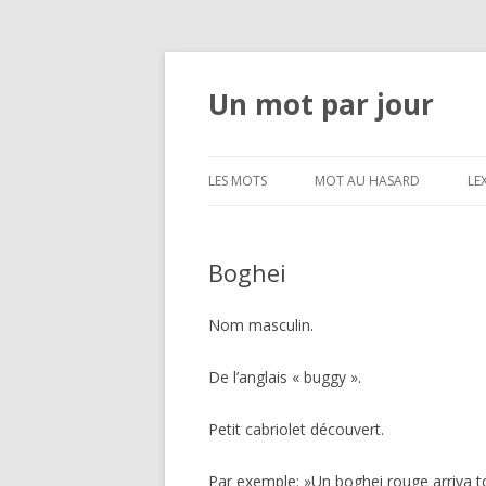
Un mot par jour
LES MOTS
MOT AU HASARD
LE
Boghei
Nom masculin.
De l’anglais « buggy ».
Petit cabriolet découvert.
Par exemple: »Un boghei rouge arriva to