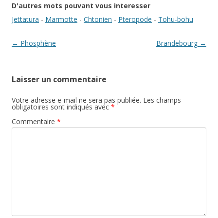
D'autres mots pouvant vous interesser
Jettatura
-
Marmotte
-
Chtonien
-
Pteropode
-
Tohu-bohu
Navigation des articles
←
Phosphène
Brandebourg
→
Laisser un commentaire
Votre adresse e-mail ne sera pas publiée.
Les champs
obligatoires sont indiqués avec
*
Commentaire
*