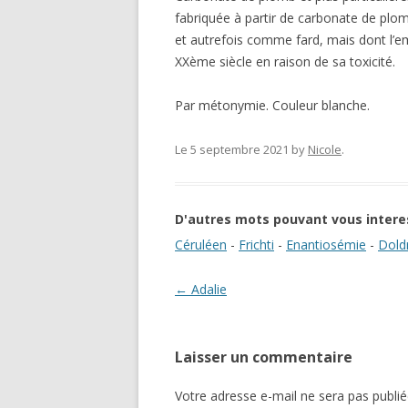
fabriquée à partir de carbonate de plomb
et autrefois comme fard, mais dont l’emp
XXème siècle en raison de sa toxicité.
Par métonymie. Couleur blanche.
Le 5 septembre 2021
by
Nicole
.
D'autres mots pouvant vous intere
Céruléen
-
Frichti
-
Enantiosémie
-
Dold
Navigation des articles
←
Adalie
Laisser un commentaire
Votre adresse e-mail ne sera pas publié