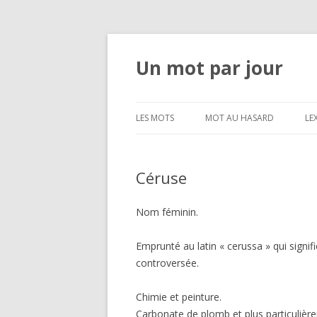
Un mot par jour
LES MOTS
MOT AU HASARD
LE
Céruse
Nom féminin.
Emprunté au latin « cerussa » qui signifi
controversée.
Chimie et peinture.
Carbonate de plomb et plus particuliè