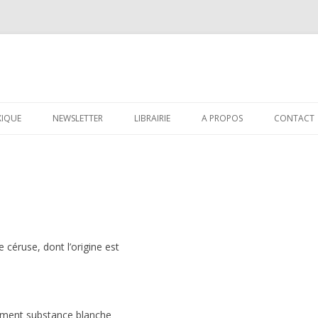
Aller au contenu principal
XIQUE
NEWSLETTER
LIBRAIRIE
A PROPOS
CONTACT
e céruse, dont l’origine est
rement substance blanche