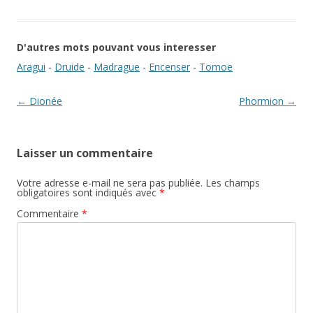
D'autres mots pouvant vous interesser
Aragui
-
Druide
-
Madrague
-
Encenser
-
Tomoe
Navigation des articles
←
Dionée
Phormion
→
Laisser un commentaire
Votre adresse e-mail ne sera pas publiée.
Les champs
obligatoires sont indiqués avec
*
Commentaire
*