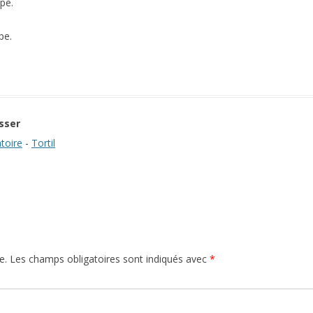
pe.
pe.
sser
toire
-
Tortil
e.
Les champs obligatoires sont indiqués avec
*