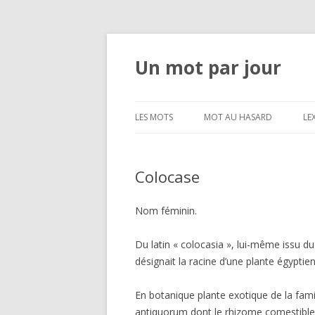
Un mot par jour
LES MOTS
MOT AU HASARD
LE
Colocase
Nom féminin.
Du latin « colocasia », lui-même issu du
désignait la racine d’une plante égyptie
En botanique plante exotique de la fam
antiquorum dont le rhizome comestible, 