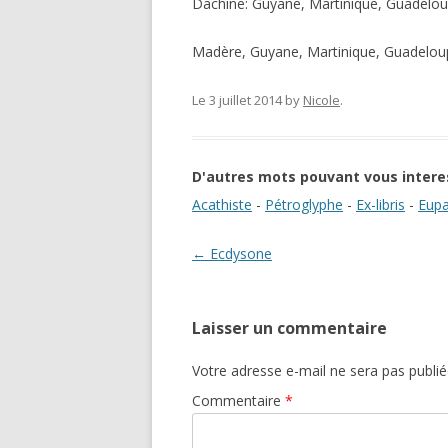
Dachine: Guyane, Martinique, Guadelou
Madère, Guyane, Martinique, Guadelou
Le 3 juillet 2014
by
Nicole
.
D'autres mots pouvant vous intere
Acathiste
-
Pétroglyphe
-
Ex-libris
-
Eupa
Navigation des articles
←
Ecdysone
Laisser un commentaire
Votre adresse e-mail ne sera pas publié
Commentaire
*