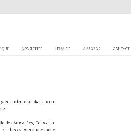
Aller au contenu principal
XIQUE
NEWSLETTER
LIBRAIRIE
A PROPOS
CONTACT
 grec ancien « kolokasia » qui
nne.
ille des Aracacées, Colocasia
« le taro » fournit une farine