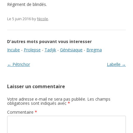
Régiment de blindés.
Le 5 juin 2016
by
Nicole
.
D'autres mots pouvant vous interesser
Incube
-
Prolepse
-
Tadjik
-
Génésiaque
-
Bregma
Navigation des articles
←
Pétrichor
Labelle
→
Laisser un commentaire
Votre adresse e-mail ne sera pas publiée.
Les champs
obligatoires sont indiqués avec
*
Commentaire
*