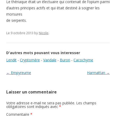
Le thériaque était un électuaire qui contenait de l’opium parmi
d’autres principes actifs et qui était destiné à soigner les
morsures
de serpents.
Le 9 octobre 2013
by
Nicole
.
D'autres mots pouvant vous interesser
Lendit
-
Cryptomère
-
Vandale
-
Buron
-
Cacochyme
Navigation des articles
←
Empyreume
Harmattan
→
Laisser un commentaire
Votre adresse e-mail ne sera pas publiée.
Les champs
obligatoires sont indiqués avec
*
Commentaire
*