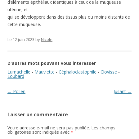
d’éléments épithéliaux identiques à ceux de la muqueuse
utérine, et
qui se développent dans des tissus plus ou moins distants de
cette muqueuse.
Le 12 juin 2023
by
Nicole
.
D'autres mots pouvant vous interesser
Lumachelle
-
Mauviette
-
Céphaloclastophile
-
Clovisse
-
Loubard
Navigation des articles
←
Pollen
Jusant
→
Laisser un commentaire
Votre adresse e-mail ne sera pas publiée.
Les champs
obligatoires sont indiqués avec
*