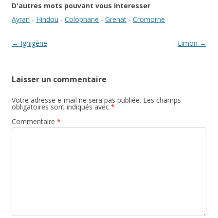
D'autres mots pouvant vous interesser
Ayran
-
Hindou
-
Colophane
-
Grenat
-
Cromorne
Navigation des articles
←
Ignigène
Limon
→
Laisser un commentaire
Votre adresse e-mail ne sera pas publiée.
Les champs
obligatoires sont indiqués avec
*
Commentaire
*