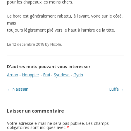
pour les chapeaux les moins chers.
Le bord est généralement rabattu, à l’avant, voire sur le côté,
mais
toujours légèrement plié vers le haut à l’arrière de la tête.
Le 12 décembre 2018
by
Nicole
.
D'autres mots pouvant vous interesser
Aman
-
Houppier
-
Frai
-
Syndèse
-
Gyrin
Navigation des articles
←
Naissain
Luffa
→
Laisser un commentaire
Votre adresse e-mail ne sera pas publiée.
Les champs
obligatoires sont indiqués avec
*