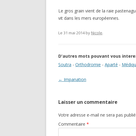
Le gros grain vient de la raie pastenagu
vit dans les mers européennes.
Le 31 mai 2014
by
Nicole
.
D'autres mots pouvant vous intere
Soutra
-
Orthodromie
-
Aparté
-
Médiq
Navigation des articles
←
Impanation
Laisser un commentaire
Votre adresse e-mail ne sera pas publié
Commentaire
*