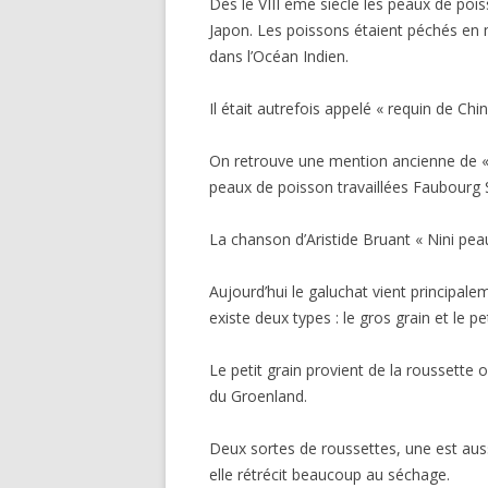
Dès le VIII ème siècle les peaux de pois
Japon. Les poissons étaient péchés en
dans l’Océan Indien.
Il était autrefois appelé « requin de Chin
On retrouve une mention ancienne de «
peaux de poisson travaillées Faubourg S
La chanson d’Aristide Bruant « Nini pea
Aujourd’hui le galuchat vient principale
existe deux types : le gros grain et le pet
Le petit grain provient de la roussette 
du Groenland.
Deux sortes de roussettes, une est aus
elle rétrécit beaucoup au séchage.