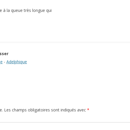
e à la queue très longue qui
sser
ue
-
Adelphique
e.
Les champs obligatoires sont indiqués avec
*