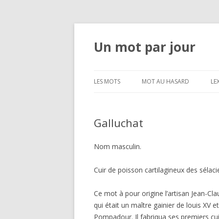
Un mot par jour
LES MOTS
MOT AU HASARD
LE
Galluchat
Nom masculin.
Cuir de poisson cartilagineux des sélacie
Ce mot à pour origine l’artisan Jean-Cl
qui était un maître gainier de louis XV 
Pompadour. Il fabriqua ses premiers cuir