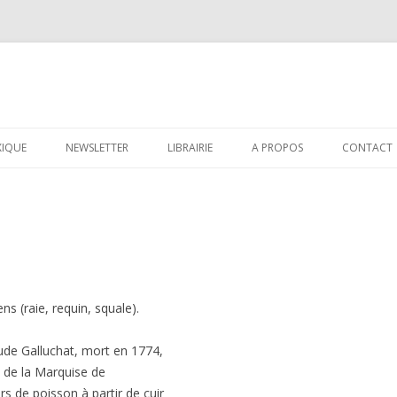
Aller au contenu principal
XIQUE
NEWSLETTER
LIBRAIRIE
A PROPOS
CONTACT
ns (raie, requin, squale).
aude Galluchat, mort en 1774,
et de la Marquise de
s de poisson à partir de cuir