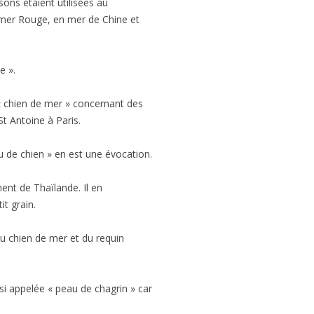
sons étaient utilisées au
 mer Rouge, en mer de Chine et
e ».
 chien de mer » concernant des
t Antoine à Paris.
u de chien » en est une évocation.
ment de Thaïlande. Il en
it grain.
ou chien de mer et du requin
si appelée « peau de chagrin » car