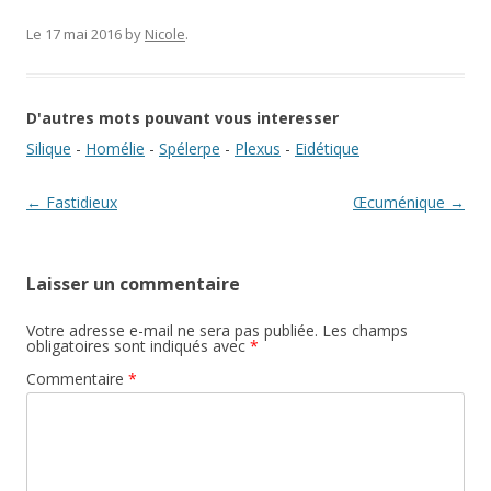
Le 17 mai 2016
by
Nicole
.
D'autres mots pouvant vous interesser
Silique
-
Homélie
-
Spélerpe
-
Plexus
-
Eidétique
Navigation des articles
←
Fastidieux
Œcuménique
→
Laisser un commentaire
Votre adresse e-mail ne sera pas publiée.
Les champs
obligatoires sont indiqués avec
*
Commentaire
*