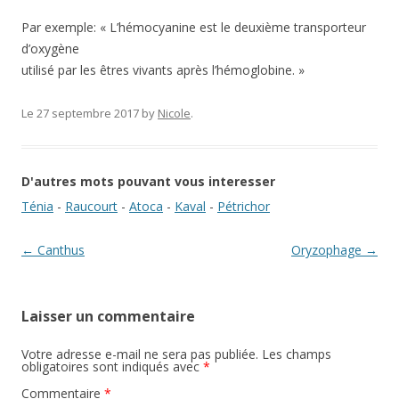
Par exemple: « L’hémocyanine est le deuxième transporteur
d’oxygène
utilisé par les êtres vivants après l’hémoglobine. »
Le 27 septembre 2017
by
Nicole
.
D'autres mots pouvant vous interesser
Ténia
-
Raucourt
-
Atoca
-
Kaval
-
Pétrichor
Navigation des articles
←
Canthus
Oryzophage
→
Laisser un commentaire
Votre adresse e-mail ne sera pas publiée.
Les champs
obligatoires sont indiqués avec
*
Commentaire
*