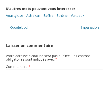
D'autres mots pouvant vous interesser
Anastylose
-
Astrakan
-
Belître
-
Sthène
-
Vultueux
Navigation des articles
←
Opodeldoch
Impanation
→
Laisser un commentaire
Votre adresse e-mail ne sera pas publiée.
Les champs
obligatoires sont indiqués avec
*
Commentaire
*