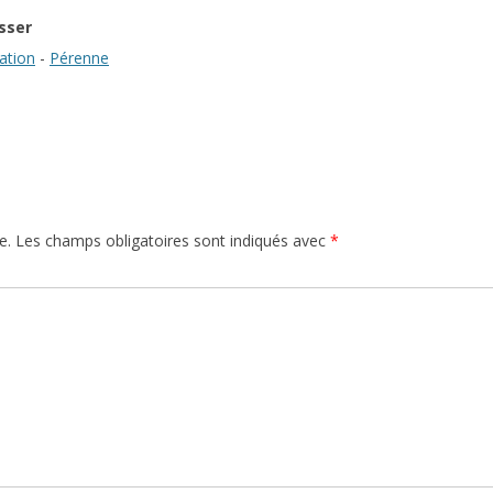
sser
ation
-
Pérenne
e.
Les champs obligatoires sont indiqués avec
*