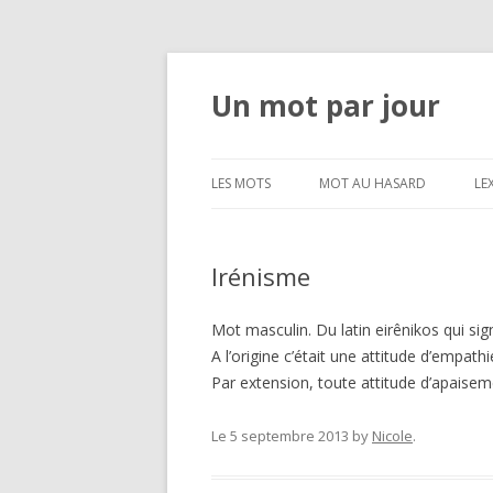
Un mot par jour
LES MOTS
MOT AU HASARD
LE
Irénisme
Mot masculin. Du latin eirênikos qui sign
A l’origine c’était une attitude d’empath
Par extension, toute attitude d’apaise
Le 5 septembre 2013
by
Nicole
.