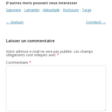
D'autres mots pouvant vous interesser
Saponine
-
Lamantin
-
Vidourlade
-
Enclosure
-
Taïga
Navigation des articles
←
Gnetum
Cromlech
→
Laisser un commentaire
Votre adresse e-mail ne sera pas publiée.
Les champs
obligatoires sont indiqués avec
*
Commentaire
*