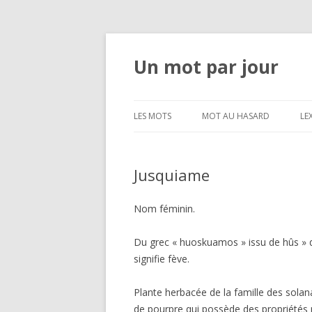
Un mot par jour
LES MOTS
MOT AU HASARD
LE
Jusquiame
Nom féminin.
Du grec « huoskuamos » issu de hûs » q
signifie fève.
Plante herbacée de la famille des solan
de pourpre qui possède des propriétés 