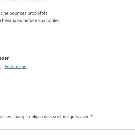
ecine pour ses propriétés
x chevaux ou herbee aux poules.
sser
e
-
Endoréique
e.
Les champs obligatoires sont indiqués avec
*