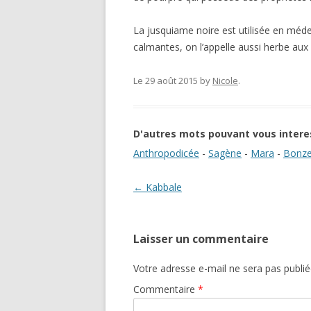
La jusquiame noire est utilisée en méd
calmantes, on l’appelle aussi herbe au
Le 29 août 2015
by
Nicole
.
D'autres mots pouvant vous intere
Anthropodicée
-
Sagène
-
Mara
-
Bonz
Navigation des articles
←
Kabbale
Laisser un commentaire
Votre adresse e-mail ne sera pas publié
Commentaire
*