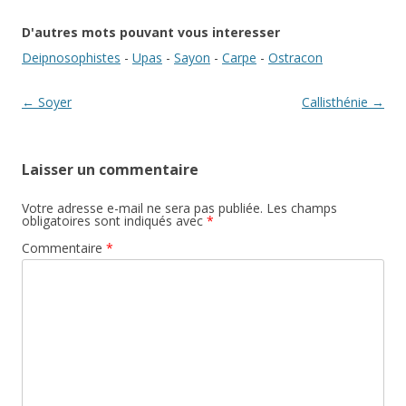
D'autres mots pouvant vous interesser
Deipnosophistes
-
Upas
-
Sayon
-
Carpe
-
Ostracon
Navigation des articles
←
Soyer
Callisthénie
→
Laisser un commentaire
Votre adresse e-mail ne sera pas publiée.
Les champs
obligatoires sont indiqués avec
*
Commentaire
*