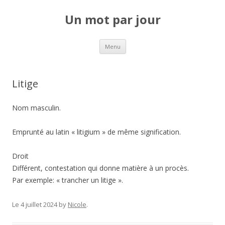
Un mot par jour
Aller au contenu principal
Menu
Litige
Nom masculin.
Emprunté au latin « litigium » de même signification.
Droit
Différent, contestation qui donne matière à un procès.
Par exemple: « trancher un litige ».
Le 4 juillet 2024
by
Nicole
.