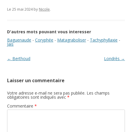
Le 25 mai 2024
by
Nicole
.
D'autres mots pouvant vous interesser
Baguenaude
-
Coryphée
-
Matagraboliser
-
Tachyphyllaxie
-
Jais
Navigation des articles
←
Berthoud
Londrès
→
Laisser un commentaire
Votre adresse e-mail ne sera pas publiée.
Les champs
obligatoires sont indiqués avec
*
Commentaire
*