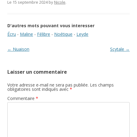
Le 15 septembre 2024
by
Nicole
.
D'autres mots pouvant vous interesser
Écru
-
Maline
-
Félibre
-
Noétique
-
Leyde
Navigation des articles
←
Nuaison
Scytale
→
Laisser un commentaire
Votre adresse e-mail ne sera pas publiée.
Les champs
obligatoires sont indiqués avec
*
Commentaire
*