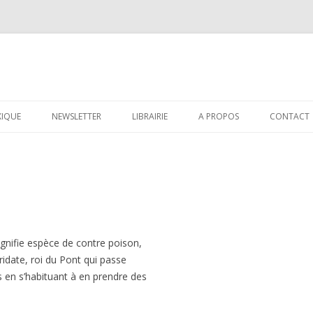
Aller au contenu principal
XIQUE
NEWSLETTER
LIBRAIRIE
A PROPOS
CONTACT
ignifie espèce de contre poison,
ridate, roi du Pont qui passe
 en s’habituant à en prendre des