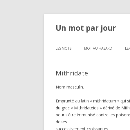
Un mot par jour
LES MOTS
MOT AU HASARD
LE
Mithridate
Nom masculin.
Emprunté au latin « mithridatum » qui s
du grec « Mithridateios » dérivé de Mith
pour s’être immunisé contre les poisons
doses
successivement croissantes.