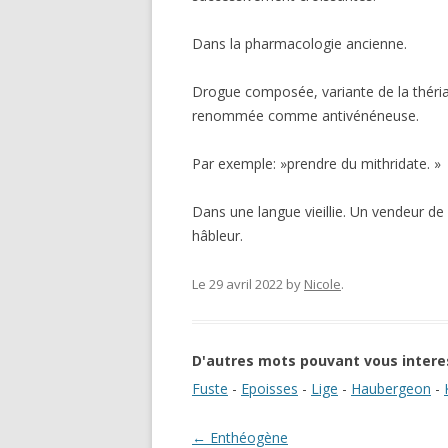
Dans la pharmacologie ancienne.
Drogue composée, variante de la théria
renommée comme antivénéneuse.
Par exemple: »prendre du mithridate. »
Dans une langue vieillie. Un vendeur de 
hâbleur.
Le 29 avril 2022
by
Nicole
.
D'autres mots pouvant vous intere
Fuste
-
Epoisses
-
Lige
-
Haubergeon
-
Navigation des articles
←
Enthéogène