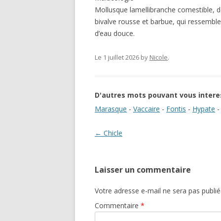
Mollusque lamellibranche comestible, de 
bivalve rousse et barbue, qui ressembl
d’eau douce.
Le 1 juillet 2026
by
Nicole
.
D'autres mots pouvant vous intere
Marasque
-
Vaccaire
-
Fontis
-
Hypate
Navigation des articles
←
Chicle
Laisser un commentaire
Votre adresse e-mail ne sera pas publié
Commentaire
*