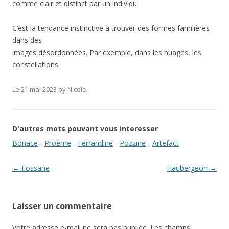
comme clair et distinct par un individu.
C’est la tendance instinctive à trouver des formes familières
dans des
images désordonnées. Par exemple, dans les nuages, les
constellations.
Le 21 mai 2023
by
Nicole
.
D'autres mots pouvant vous interesser
Bonace
-
Proème
-
Ferrandine
-
Pozzine
-
Artefact
Navigation des articles
←
Fossane
Haubergeon
→
Laisser un commentaire
Votre adresse e-mail ne sera pas publiée.
Les champs