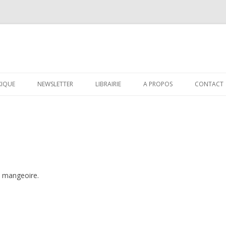
Aller au contenu principal
XIQUE
NEWSLETTER
LIBRAIRIE
A PROPOS
CONTACT
e, mangeoire.