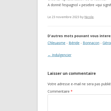
A donné l’espagnol « pesebre »qui signif
Le 23 novembre 2023
by
Nicole
.
D'autres mots pouvant vous intere
Chleuasme
-
Ibéride
-
Bonnacon
-
Géro
Navigation des articles
←
Indulgencier
Laisser un commentaire
Votre adresse e-mail ne sera pas publié
Commentaire
*