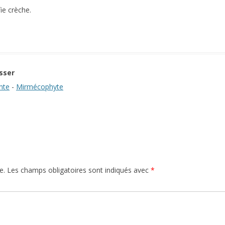
ie crèche.
sser
nte
-
Mirmécophyte
e.
Les champs obligatoires sont indiqués avec
*