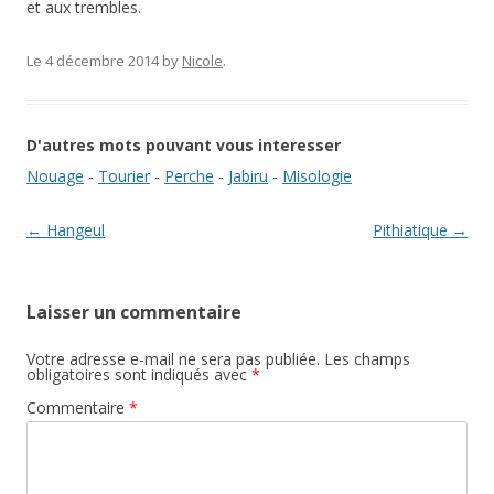
et aux trembles.
Le 4 décembre 2014
by
Nicole
.
D'autres mots pouvant vous interesser
Nouage
-
Tourier
-
Perche
-
Jabiru
-
Misologie
Navigation des articles
←
Hangeul
Pithiatique
→
Laisser un commentaire
Votre adresse e-mail ne sera pas publiée.
Les champs
obligatoires sont indiqués avec
*
Commentaire
*