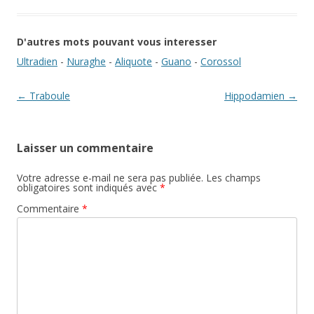
D'autres mots pouvant vous interesser
Ultradien
-
Nuraghe
-
Aliquote
-
Guano
-
Corossol
Navigation des articles
←
Traboule
Hippodamien
→
Laisser un commentaire
Votre adresse e-mail ne sera pas publiée.
Les champs
obligatoires sont indiqués avec
*
Commentaire
*