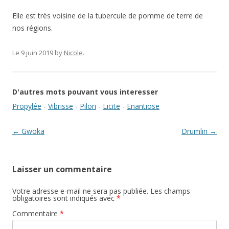
Elle est très voisine de la tubercule de pomme de terre de
nos régions.
Le 9 juin 2019
by
Nicole
.
D'autres mots pouvant vous interesser
Propylée
-
Vibrisse
-
Pilori
-
Licite
-
Enantiose
Navigation des articles
←
Gwoka
Drumlin
→
Laisser un commentaire
Votre adresse e-mail ne sera pas publiée.
Les champs
obligatoires sont indiqués avec
*
Commentaire
*