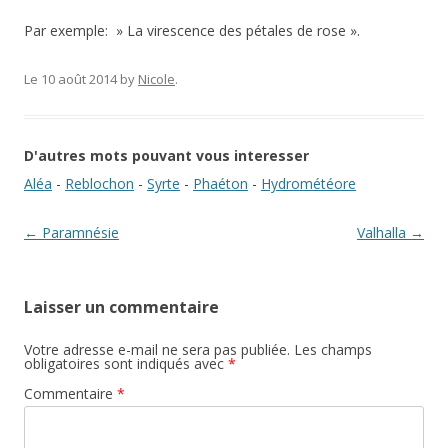
Par exemple: » La virescence des pétales de rose ».
Le 10 août 2014
by
Nicole
.
D'autres mots pouvant vous interesser
Aléa
-
Reblochon
-
Syrte
-
Phaéton
-
Hydrométéore
Navigation des articles
←
Paramnésie
Valhalla
→
Laisser un commentaire
Votre adresse e-mail ne sera pas publiée.
Les champs
obligatoires sont indiqués avec
*
Commentaire
*