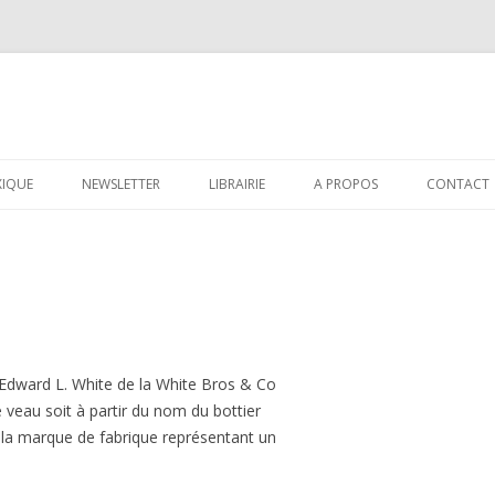
Aller au contenu principal
XIQUE
NEWSLETTER
LIBRAIRIE
A PROPOS
CONTACT
dward L. White de la White Bros & Co
 veau soit à partir du nom du bottier
e la marque de fabrique représentant un