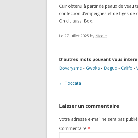
Cuir obtenu à partir de peaux de veau t
confection d’empeignes et de tiges de 
On dit aussi Box.
Le 27 juillet 2025
by
Nicole
.
D'autres mots pouvant vous intere
Bovarysme
-
Gwoka
-
Dague
-
Calife
-
V
Navigation des articles
←
Toccata
Laisser un commentaire
Votre adresse e-mail ne sera pas publié
Commentaire
*