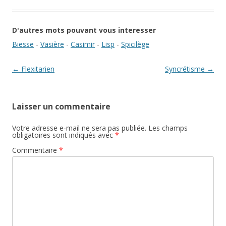
D'autres mots pouvant vous interesser
Biesse
-
Vasière
-
Casimir
-
Lisp
-
Spicilège
Navigation des articles
←
Flexitarien
Syncrétisme
→
Laisser un commentaire
Votre adresse e-mail ne sera pas publiée.
Les champs
obligatoires sont indiqués avec
*
Commentaire
*