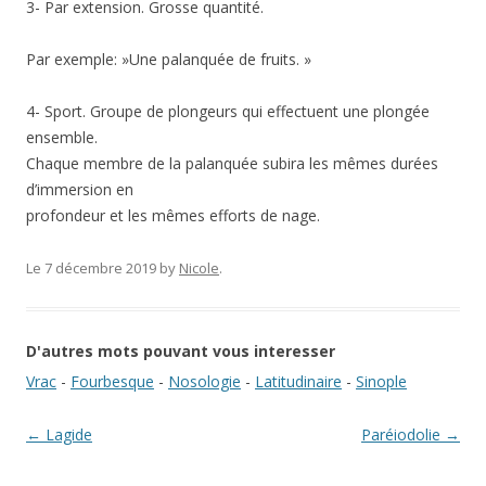
3- Par extension. Grosse quantité.
Par exemple: »Une palanquée de fruits. »
4- Sport. Groupe de plongeurs qui effectuent une plongée
ensemble.
Chaque membre de la palanquée subira les mêmes durées
d’immersion en
profondeur et les mêmes efforts de nage.
Le 7 décembre 2019
by
Nicole
.
D'autres mots pouvant vous interesser
Vrac
-
Fourbesque
-
Nosologie
-
Latitudinaire
-
Sinople
Navigation des articles
←
Lagide
Paréiodolie
→