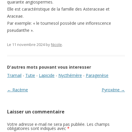
quarante angiospermes.
Elle est caractéristique de la famille des Asteraceae et
Araceae.
Par exemple: « le tournesol possède une inflorescence
pseudanthe ».
Le 11 novembre 2024
by
Nicole
.
D'autres mots pouvant vous interesser
Tramail
-
Tutie
-
Lapicide
-
Nycthémère
-
Paragenèse
Navigation des articles
←
Racème
Pyroxène
→
Laisser un commentaire
Votre adresse e-mail ne sera pas publiée.
Les champs
obligatoires sont indiqués avec
*