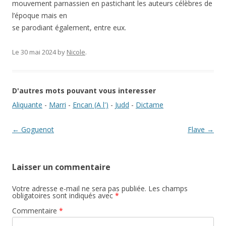
mouvement parnassien en pastichant les auteurs célèbres de
l’époque mais en
se parodiant également, entre eux.
Le 30 mai 2024
by
Nicole
.
D'autres mots pouvant vous interesser
Aliquante
-
Marri
-
Encan (A l')
-
Judd
-
Dictame
Navigation des articles
←
Goguenot
Flave
→
Laisser un commentaire
Votre adresse e-mail ne sera pas publiée.
Les champs
obligatoires sont indiqués avec
*
Commentaire
*